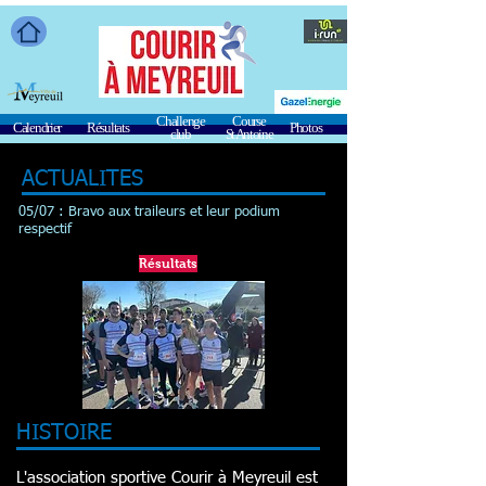
Challenge
Course
Calendrier
Résultats
Photos
club
St Antoine
ACTUALITES
05/07 : Bravo aux traileurs et leur podium
respectif
Résultats
HISTOIRE
L'association sportive Courir à Meyreuil est