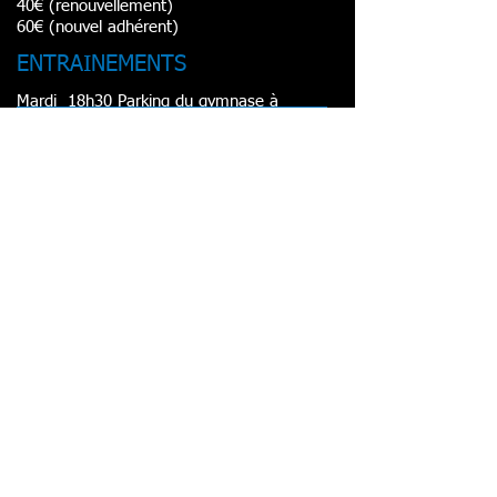
40€ (renouvellement)
60€ (nouvel adhérent)
ENTRAINEMENTS
Mardi 18h30 Parking du gymnase à
Meyreuil
Jeudi 18h30 Parking du gymnase à
Meyreuil